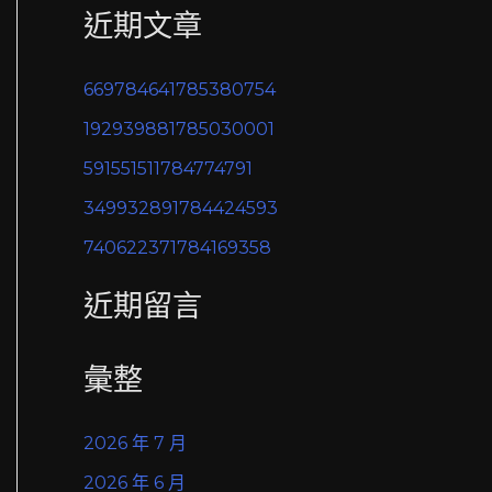
近期文章
關
鍵
669784641785380754
字
192939881785030001
:
591551511784774791
349932891784424593
740622371784169358
近期留言
彙整
2026 年 7 月
2026 年 6 月