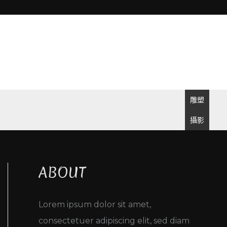
雕塑
攝影
ABOUT
Lorem ipsum dolor sit amet,
consectetuer adipiscing elit, sed diam