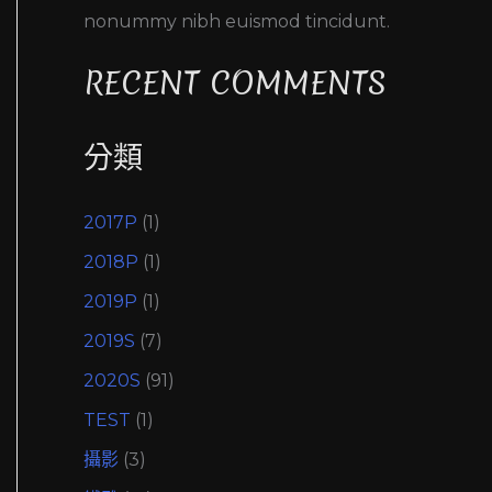
nonummy nibh euismod tincidunt.
RECENT COMMENTS
分類
2017P
(1)
2018P
(1)
2019P
(1)
2019S
(7)
2020S
(91)
TEST
(1)
攝影
(3)