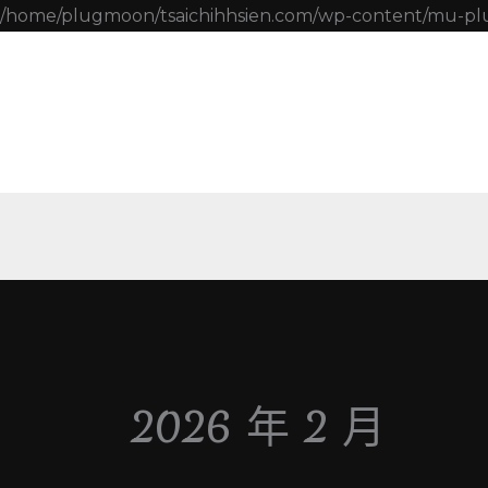
/home/plugmoon/tsaichihhsien.com/wp-content/mu-pl
2026 年 2 月