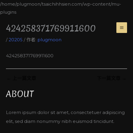
跳
/home/plugmoon/tsaichihhsien.com/wp-content/mu-
至
plugins
主
MA
424258371769911600
要
ME
內
/
2020S
/ 作者:
plugmoon
容
424258371769911600
←
上一篇文章
下一篇文章
→
ABOUT
Lorem ipsum dolor sit amet, consectetuer adipiscing
elit, sed diam nonummy nibh euismod tincidunt.