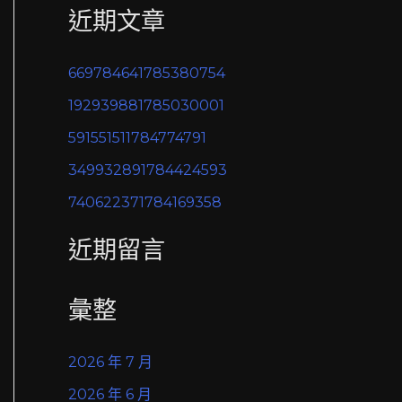
近期文章
關
鍵
669784641785380754
字
192939881785030001
:
591551511784774791
349932891784424593
740622371784169358
近期留言
彙整
2026 年 7 月
2026 年 6 月