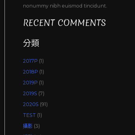
nonummy nibh euismod tincidunt.
RECENT COMMENTS
分類
2017P
(1)
2018P
(1)
2019P
(1)
2019S
(7)
2020S
(91)
TEST
(1)
攝影
(3)