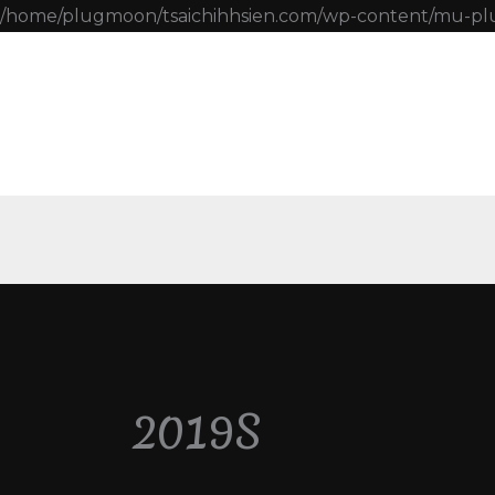
/home/plugmoon/tsaichihhsien.com/wp-content/mu-pl
2019S