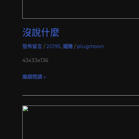
沒說什麼
發佈留言
/
2019S
,
鐵雕
/
plugmoon
43x33x136
繼續閱讀 »
是
不
動