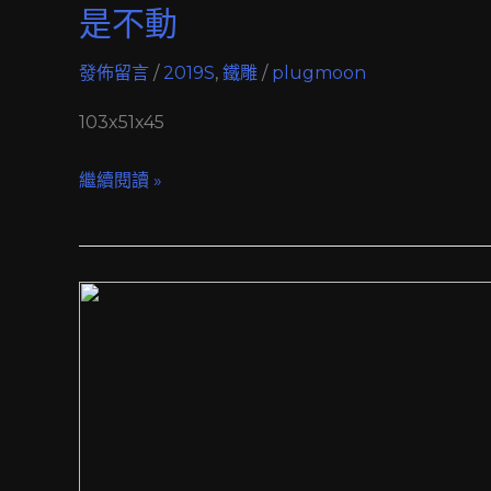
是不動
發佈留言
/
2019S
,
鐵雕
/
plugmoon
103x51x45
繼續閱讀 »
都
不
對