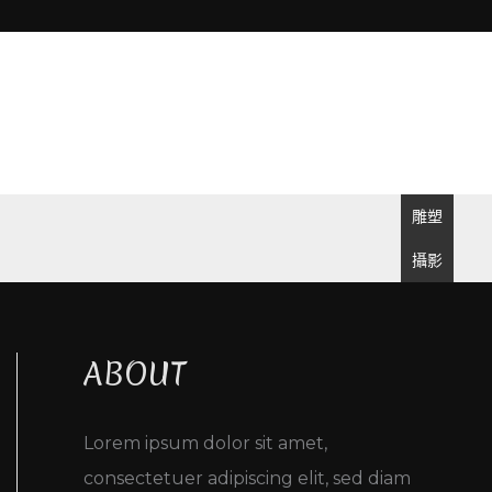
雕塑
攝影
ABOUT
Lorem ipsum dolor sit amet,
consectetuer adipiscing elit, sed diam