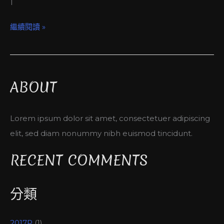
1
繼續閱讀 »
ABOUT
Lorem ipsum dolor sit amet, consectetuer adipiscing
elit, sed diam nonummy nibh euismod tincidunt.
RECENT COMMENTS
分類
2017P
(1)