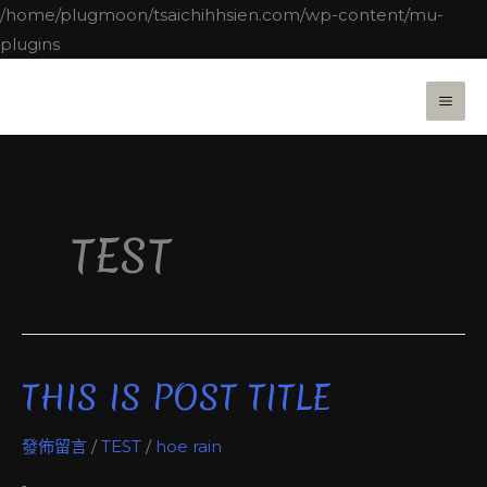
跳
/home/plugmoon/tsaichihhsien.com/wp-content/mu-
至
plugins
主
MA
要
ME
內
容
TEST
THIS IS POST TITLE
This
is
發佈留言
/
TEST
/
hoe rain
post
title