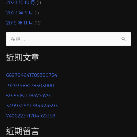
2023 年 10 月
(1)
2023 年 6 月
(1)
2015 年 11 月
(15)
搜
尋
近期文章
關
鍵
669784641785380754
字
192939881785030001
:
591551511784774791
349932891784424593
740622371784169358
近期留言