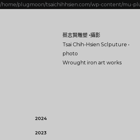
/home/plugmoon/tsaichihhsien.com/wp-content/mu-pl
蔡志賢雕塑 •攝影
Tsai Chih-Hsien Sclputure •
photo
Wrought iron art works
2024
2023