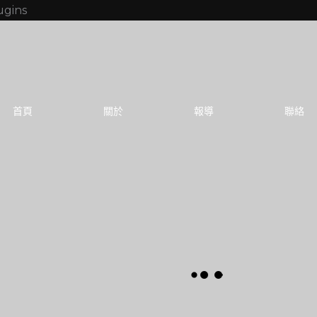
跳
ugins
至
主
要
內
首頁
關於
報導
聯絡
容