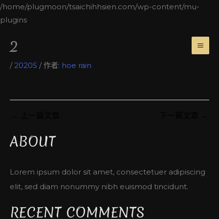
跳
/home/plugmoon/tsaichihhsien.com/wp-content/mu-
至
plugins
主
MA
2
要
ME
內
/
2020S
/ 作者:
hoe rain
容
←
上一篇文章
下一篇文章
→
ABOUT
Lorem ipsum dolor sit amet, consectetuer adipiscing
elit, sed diam nonummy nibh euismod tincidunt.
RECENT COMMENTS