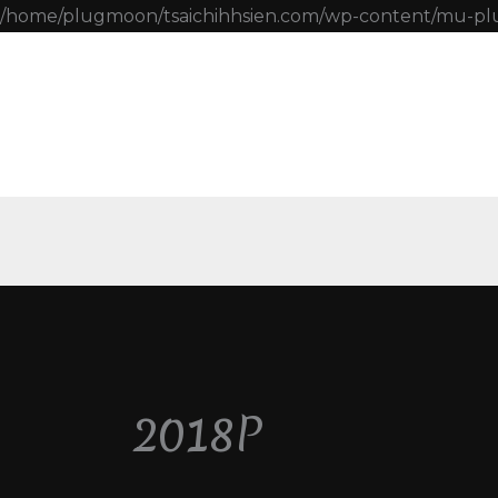
/home/plugmoon/tsaichihhsien.com/wp-content/mu-pl
2018P