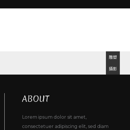
雕塑
攝影
ABOUT
Lorem ipsum dolor sit amet,
consectetuer adipiscing elit, sed diam