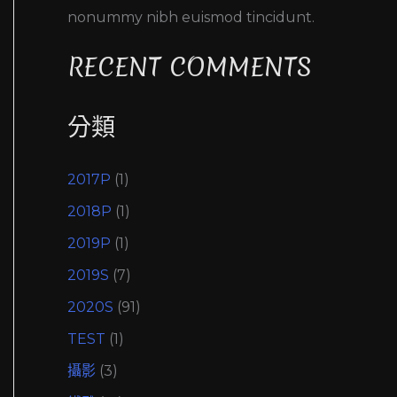
nonummy nibh euismod tincidunt.
RECENT COMMENTS
分類
2017P
(1)
2018P
(1)
2019P
(1)
2019S
(7)
2020S
(91)
TEST
(1)
攝影
(3)