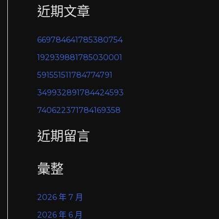
近期文章
關
鍵
669784641785380754
字
192939881785030001
:
591551511784774791
349932891784424593
740622371784169358
近期留言
彙整
2026 年 7 月
2026 年 6 月