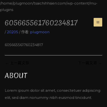
跳
/home/plugmoon/tsaichihhsien.com/wp-content/mu-
至
plugins
主
MA
605665561760234817
要
ME
內
/
2020S
/ 作者:
plugmoon
容
605665561760234817
←
上一篇文章
下一篇文章
→
ABOUT
Lorem ipsum dolor sit amet, consectetuer adipiscing
elit, sed diam nonummy nibh euismod tincidunt.