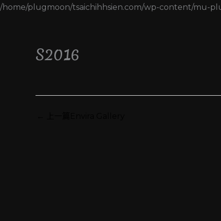
/home/plugmoon/tsaichihhsien.com/wp-content/mu-pl
S2016
←
上一篇Envira Gallery