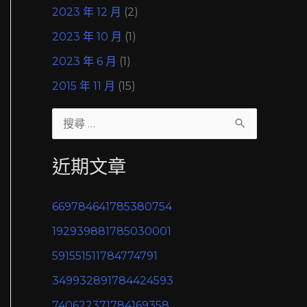
2023 年 12 月
(2)
2023 年 10 月
(1)
2023 年 6 月
(1)
2015 年 11 月
(15)
搜
尋
近期文章
關
鍵
669784641785380754
字
192939881785030001
:
591551511784774791
349932891784424593
740622371784169358