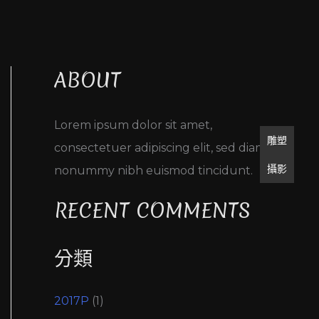
ABOUT
Lorem ipsum dolor sit amet,
雕塑
consectetuer adipiscing elit, sed diam
攝影
nonummy nibh euismod tincidunt.
RECENT COMMENTS
分類
2017P
(1)