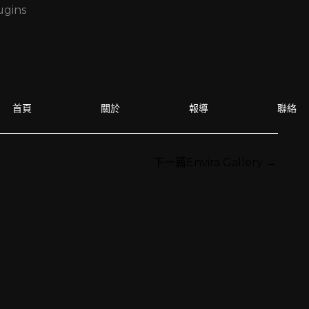
跳
ugins
至
主
要
內
首頁
關於
報導
聯絡
容
下一篇Envira Gallery
→